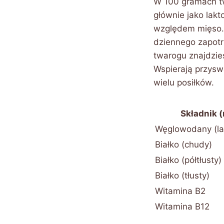
W 100 gramach t
głównie jako lakt
względem mięso.
dziennego zapotr
twarogu znajdzies
Wspierają przyswa
wielu posiłków.
Składnik 
Węglowodany (la
Białko (chudy)
Białko (półtłusty)
Białko (tłusty)
Witamina B2
Witamina B12