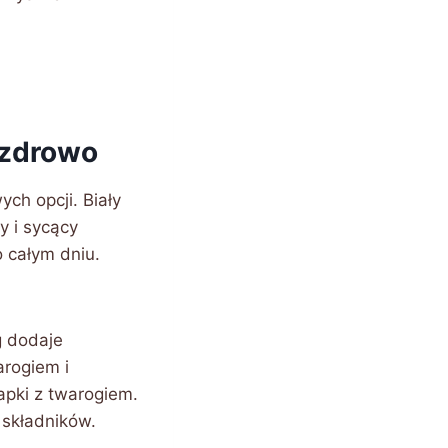
 zdrowo
ch opcji. Biały
y i sycący
 całym dniu.
g dodaje
arogiem i
napki z twarogiem.
 składników.