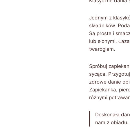
Klasyczne dania
Jednym z klasykó
składników. Podaj
Są proste i smacz
lub słonymi. Łaz
twarogiem.
Spróbuj zapiekan
sycąca. Przygotu
zdrowe danie ob
Zapiekanka, piero
różnymi potrawam
Doskonała dan
nam z obiadu. 