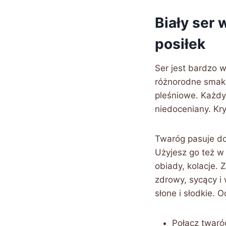
Biały ser 
posiłek
Ser jest bardzo 
różnorodne smaki
pleśniowe. Każdy 
niedoceniany. Kry
Twaróg pasuje do
Użyjesz go też w
obiady, kolacje. 
zdrowy, sycący i
słone i słodkie.
Połącz twaró