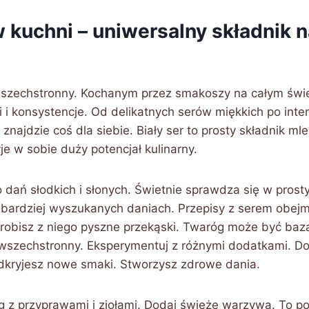
w kuchni – uniwersalny składnik 
wszechstronny. Kochanym przez smakoszy na całym świ
 i konsystencje. Od delikatnych serów miękkich po int
znajdzie coś dla siebie. Biały ser to prosty składnik mle
je w sobie duży potencjał kulinarny.
 dań słodkich i słonych. Świetnie sprawdza się w prost
 bardziej wyszukanych daniach. Przepisy z serem obejm
Zrobisz z niego pyszne przekąski. Twaróg może być bazą
 wszechstronny. Eksperymentuj z różnymi dodatkami. Do
 Odkryjesz nowe smaki. Stworzysz zdrowe dania.
g z przyprawami i ziołami. Dodaj świeże warzywa. To p