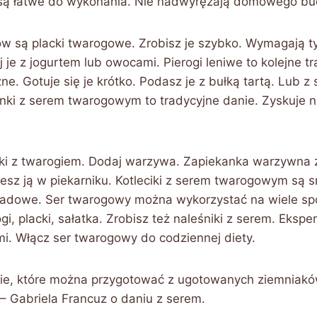
 są łatwe do wykonania. Nie nadwyrężają domowego bu
w są placki twarogowe. Zrobisz je szybko. Wymagają tyl
 je z jogurtem lub owocami. Pierogi leniwe to kolejne t
ne. Gotuje się je krótko. Podasz je z bułką tartą. Lub z
anki z serem twarogowym to tradycyjne danie. Zyskuje
ki z twarogiem. Dodaj warzywa. Zapiekanka warzywna z
jesz ją w piekarniku. Kotleciki z serem twarogowym są 
iadowe. Ser twarogowy można wykorzystać na wiele s
gi, placki, sałatka. Zrobisz też naleśniki z serem. Ekspe
i. Włącz ser twarogowy do codziennej diety.
ie, które można przygotować z ugotowanych ziemniaków
– Gabriela Francuz o daniu z serem.