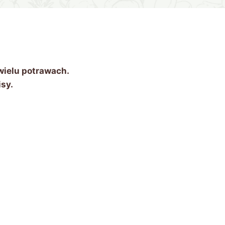
 wielu potrawach.
isy.