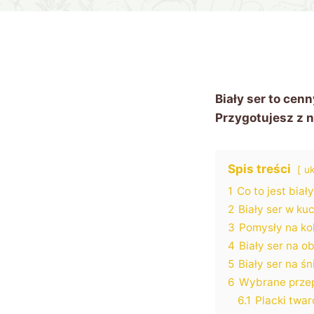
Biały ser to cen
Przygotujesz z n
Spis treści
uk
1
Co to jest biał
2
Biały ser w ku
3
Pomysły na ko
4
Biały ser na o
5
Biały ser na śn
6
Wybrane przepi
6.1
Placki twa