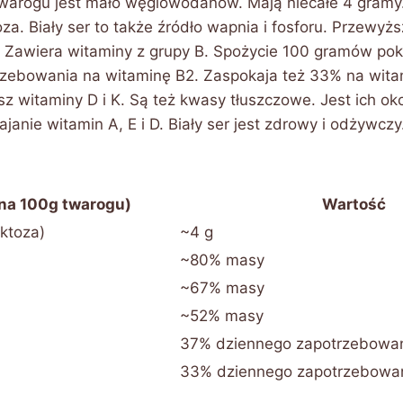
warogu jest mało węglowodanów. Mają niecałe 4 gramy
oza. Biały ser to także źródło wapnia i fosforu. Przewyż
 Zawiera witaminy z grupy B. Spożycie 100 gramów po
zebowania na witaminę B2. Zaspokaja też 33% na wita
z witaminy D i K. Są też kwasy tłuszczowe. Jest ich ok
janie witamin A, E i D. Biały ser jest zdrowy i odżywcz
(na 100g twarogu)
Wartość
ktoza)
~4 g
~80% masy
~67% masy
~52% masy
37% dziennego zapotrzebowa
33% dziennego zapotrzebowa