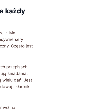
na każdy
ecie. Ma
ensywne sery
czny. Często jest
ych przepisach.
ują śniadania,
 wielu dań. Jest
dawaj składniki
omysł na