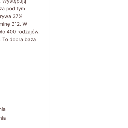
. Występują
sza pod tym
krywa 37%
minę B12. W
oło 400 rodzajów.
y. To dobra baza
nia
nia