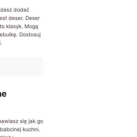
Możesz dodać
est deser. Deser
to klasyk. Mogą
cebulkę. Dostosuj
.
ne
awiasz się jak go
babcinej kuchni.