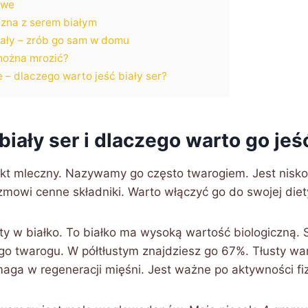
iwe
czna z serem białym
ały – zrób go sam w domu
można mrozić?
– dlaczego warto jeść biały ser?
 biały ser i dlaczego warto go jeś
dukt mleczny. Nazywamy go często twarogiem. Jest nisk
zmowi cenne składniki. Warto włączyć go do swojej diet
ty w białko. To białko ma wysoką wartość biologiczną. 
 twarogu. W półtłustym znajdziesz go 67%. Tłusty wa
maga w regeneracji mięśni. Jest ważne po aktywności fi