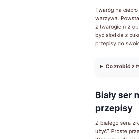
Twaróg na ciepło
warzywa. Powstaj
z twarogiem zrob
być słodkie z cuk
przepisy do swoi
Co zrobić z 
Biały ser 
przepisy
Z białego sera z
użyć? Proste prz