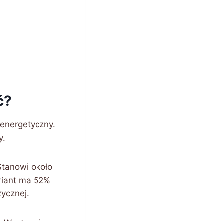
ć?
oenergetyczny.
y.
Stanowi około
riant ma 52%
zycznej.