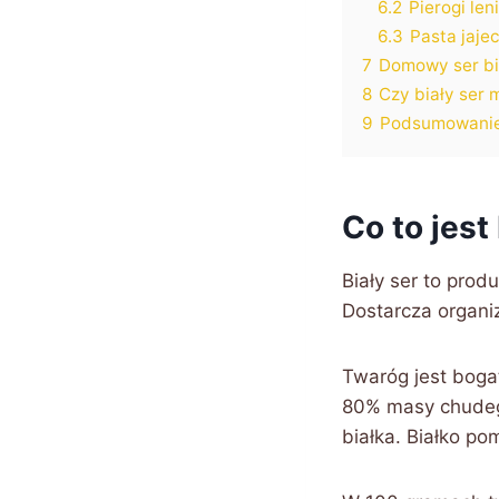
6.2
Pierogi len
6.3
Pasta jaje
7
Domowy ser bi
8
Czy biały ser 
9
Podsumowanie 
Co to jest
Biały ser to pro
Dostarcza organi
Twaróg jest boga
80% masy chudego
białka. Białko po