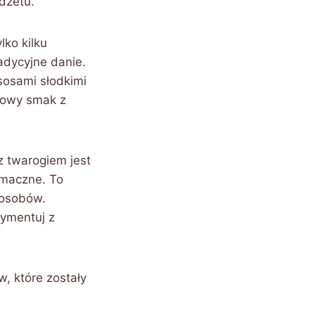
dżetu.
ko kilku
radycyjne danie.
 sosami słodkimi
 nowy smak z
 twarogiem jest
smaczne. To
posobów.
rymentuj z
, które zostały