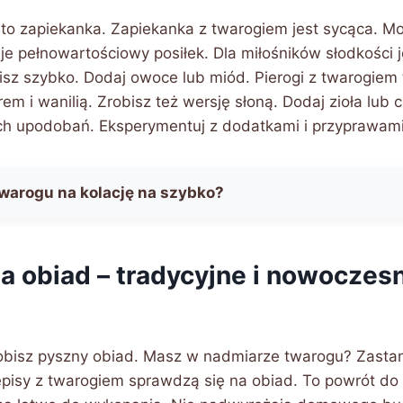
 to zapiekanka. Zapiekanka z twarogiem jest sycąca. 
e pełnowartościowy posiłek. Dla miłośników słodkości j
isz szybko. Dodaj owoce lub miód. Pierogi z twarogiem 
rem i wanilią. Zrobisz też wersję słoną. Dodaj zioła lub 
ch upodobań. Eksperymentuj z dodatkami i przyprawami
twarogu na kolację na szybko?
na obiad – tradycyjne i nowoczes
robisz pyszny obiad. Masz w nadmiarze twarogu? Zastan
episy z twarogiem sprawdzą się na obiad. To powrót do 