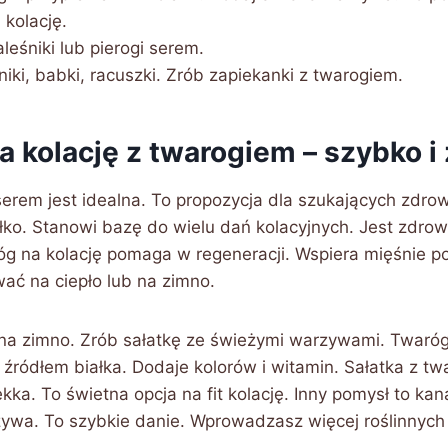
 kolację.
leśniki lub pierogi serem.
niki, babki, racuszki. Zrób zapiekanki z twarogiem.
a kolację z twarogiem – szybko i
serem jest idealna. To propozycja dla szukających zdrowy
łko. Stanowi bazę do wielu dań kolacyjnych. Jest zdrow
g na kolację pomaga w regeneracji. Wspiera mięśnie po
ć na ciepło lub na zimno.
na zimno. Zrób sałatkę ze świeżymi warzywami. Twaró
źródłem białka. Dodaje kolorów i witamin. Sałatka z tw
kka. To świetna opcja na fit kolację. Inny pomysł to ka
rzywa. To szybkie danie. Wprowadzasz więcej roślinnych