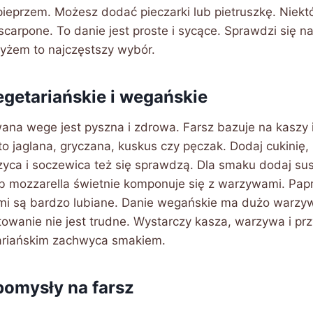
 pieprzem. Możesz dodać pieczarki lub pietruszkę. Niek
carpone. To danie jest proste i sycące. Sprawdzi się n
ryżem to najczęstszy wybór.
getariańskie i wegańskie
ana wege jest pyszna i zdrowa. Farsz bazuje na kaszy
to jaglana, gryczana, kuskus czy pęczak. Dodaj cukinię
rzyca i soczewica też się sprawdzą. Dla smaku dodaj su
 lub mozzarella świetnie komponuje się z warzywami. Pa
i są bardzo lubiane. Danie wegańskie ma dużo warzyw. 
owanie nie jest trudne. Wystarczy kasza, warzywa i pr
ariańskim zachwyca smakiem.
omysły na farsz