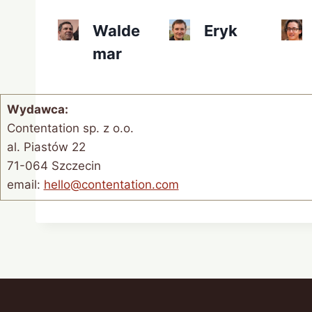
Walde
Eryk
mar
Wydawca:
Contentation sp. z o.o.
al. Piastów 22
71-064 Szczecin
email:
hello@contentation.com