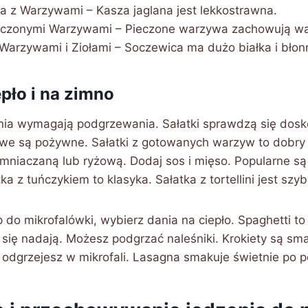
a z Warzywami – Kasza jaglana jest lekkostrawna.
eczonymi Warzywami – Pieczone warzywa zachowują wa
Warzywami i Ziołami – Soczewica ma dużo białka i błon
epło i na zimno
nia wymagają podgrzewania. Sałatki sprawdzą się dosk
we są pożywne. Sałatki z gotowanych warzyw to dobry
emniaczaną lub ryżową. Dodaj sos i mięso. Popularne są 
ka z tuńczykiem to klasyka. Sałatka z tortellini jest szyb
 do mikrofalówki, wybierz dania na ciepło. Spaghetti t
ż się nadają. Możesz podgrzać naleśniki. Krokiety są sm
y odgrzejesz w mikrofali. Lasagna smakuje świetnie po 