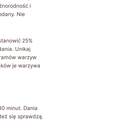
żnorodność i
odany. Nie
 stanowić 25%
ania. Unikaj
 gramów warzyw
laków je warzywa
30 minut. Dania
też się sprawdzą.