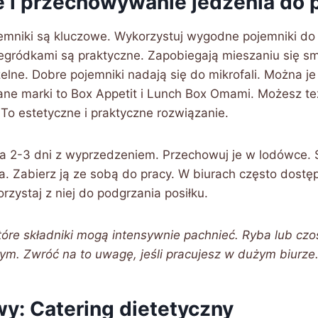
 i przechowywanie jedzenia do 
mniki są kluczowe. Wykorzystuj wygodne pojemniki do 
egródkami są praktyczne. Zapobiegają mieszaniu się s
elne. Dobre pojemniki nadają się do mikrofali. Można j
ne marki to Box Appetit i Lunch Box Omami. Możesz t
. To estetyczne i praktyczne rozwiązanie.
na 2-3 dni z wyprzedzeniem. Przechowuj je w lodówce. 
. Zabierz ją ze sobą do pracy. W biurach często dostęp
rzystaj z niej do podgrzania posiłku.
które składniki mogą intensywnie pachnieć. Ryba lub c
ym. Zwróć na to uwagę, jeśli pracujesz w dużym biurze
wy: Catering dietetyczny