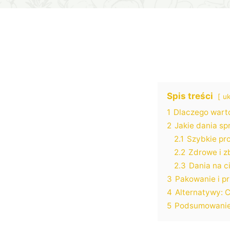
Spis treści
uk
1
Dlaczego wart
2
Jakie dania sp
2.1
Szybkie pr
2.2
Zdrowe i z
2.3
Dania na ci
3
Pakowanie i p
4
Alternatywy: C
5
Podsumowanie 