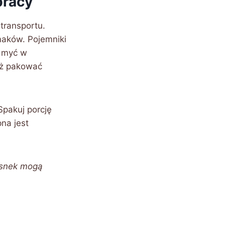
pracy
transportu.
maków. Pojemniki
e myć w
eż pakować
Spakuj porcję
na jest
zosnek mogą
.