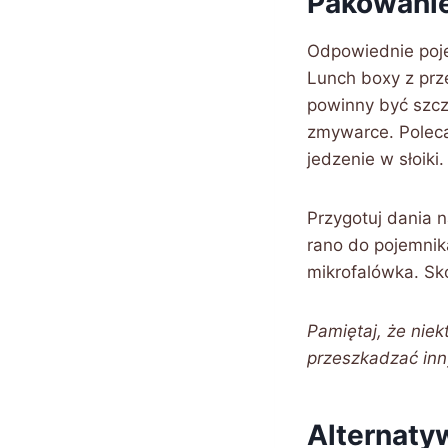
Pakowanie
Odpowiednie poje
Lunch boxy z prz
powinny być szcz
zmywarce. Poleca
jedzenie w słoiki
Przygotuj dania 
rano do pojemnika
mikrofalówka. Sko
Pamiętaj, że nie
przeszkadzać inn
Alternaty