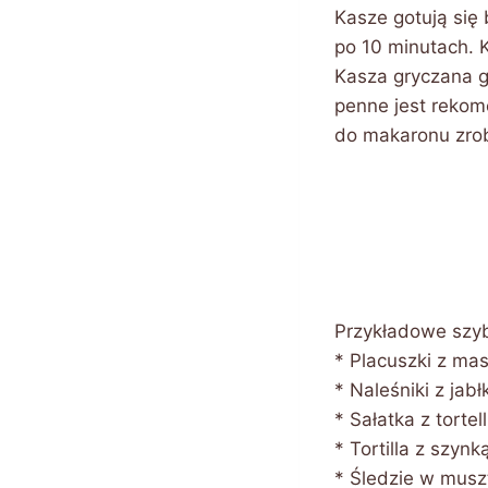
Kasze gotują się
po 10 minutach. K
Kasza gryczana g
penne jest rekom
do makaronu zrob
Przykładowe szyb
* Placuszki z ma
* Naleśniki z jab
* Sałatka z tortell
* Tortilla z szynk
* Śledzie w musz