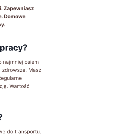
i. Zapewniasz
ze. Domowe
y.
 pracy?
 najmniej osiem
ą zdrowsze. Masz
 Regularne
cję. Wartość
?
we do transportu.