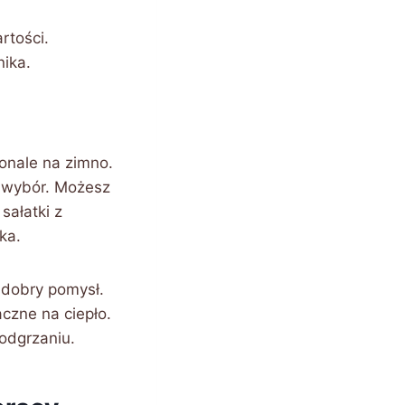
rtości.
nika.
onale na zimno.
 wybór. Możesz
sałatki z
ka.
o dobry pomysł.
aczne na ciepło.
podgrzaniu.