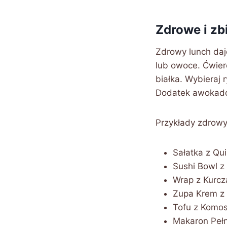
Zdrowe i zb
Zdrowy lunch daj
lub owoce. Ćwierć
białka. Wybieraj 
Dodatek awokado 
Przykłady zdrowy
Sałatka z Qu
Sushi Bowl z
Wrap z Kurcz
Zupa Krem z 
Tofu z Komos
Makaron Pełn