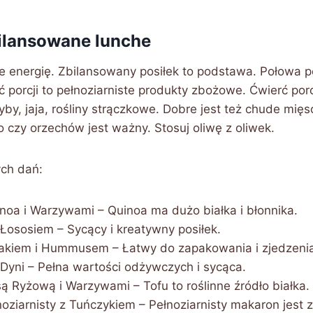
ilansowane lunche
e energię. Zbilansowany posiłek to podstawa. Połowa p
 porcji to pełnoziarniste produkty zbożowe. Ćwierć porcj
ryby, jaja, rośliny strączkowe. Dobre jest też chude mięs
czy orzechów jest ważny. Stosuj oliwę z oliwek.
ch dań:
inoa i Warzywami – Quinoa ma dużo białka i błonnika.
 Łososiem – Sycący i kreatywny posiłek.
akiem i Hummusem – Łatwy do zapakowania i zjedzeni
Dyni – Pełna wartości odżywczych i sycąca.
ą Ryżową i Warzywami – Tofu to roślinne źródło białka.
oziarnisty z Tuńczykiem – Pełnoziarnisty makaron jest 