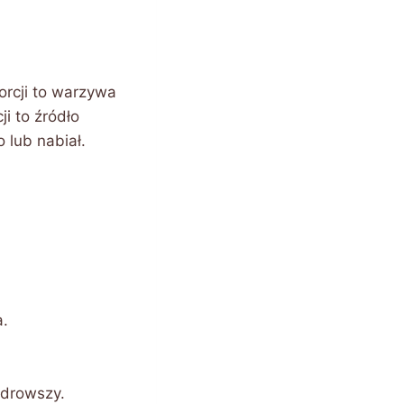
orcji to warzywa
i to źródło
o lub nabiał.
a.
zdrowszy.