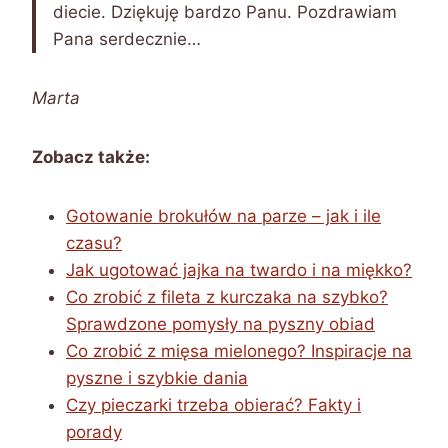
diecie. Dziękuję bardzo Panu. Pozdrawiam
Pana serdecznie…
Marta
Zobacz także:
Gotowanie brokułów na parze – jak i ile
czasu?
Jak ugotować jajka na twardo i na miękko?
Co zrobić z fileta z kurczaka na szybko?
Sprawdzone pomysły na pyszny obiad
Co zrobić z mięsa mielonego? Inspiracje na
pyszne i szybkie dania
Czy pieczarki trzeba obierać? Fakty i
porady