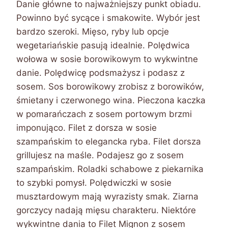
Danie główne to najważniejszy punkt obiadu.
Powinno być sycące i smakowite. Wybór jest
bardzo szeroki. Mięso, ryby lub opcje
wegetariańskie pasują idealnie. Polędwica
wołowa w sosie borowikowym to wykwintne
danie. Polędwicę podsmażysz i podasz z
sosem. Sos borowikowy zrobisz z borowików,
śmietany i czerwonego wina. Pieczona kaczka
w pomarańczach z sosem portowym brzmi
imponująco. Filet z dorsza w sosie
szampańskim to elegancka ryba. Filet dorsza
grillujesz na maśle. Podajesz go z sosem
szampańskim. Roladki schabowe z piekarnika
to szybki pomysł. Polędwiczki w sosie
musztardowym mają wyrazisty smak. Ziarna
gorczycy nadają mięsu charakteru. Niektóre
wykwintne dania to Filet Mignon z sosem