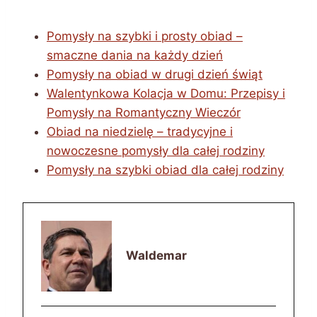
Pomysły na szybki i prosty obiad –
smaczne dania na każdy dzień
Pomysły na obiad w drugi dzień świąt
Walentynkowa Kolacja w Domu: Przepisy i
Pomysły na Romantyczny Wieczór
Obiad na niedzielę – tradycyjne i
nowoczesne pomysły dla całej rodziny
Pomysły na szybki obiad dla całej rodziny
Waldemar