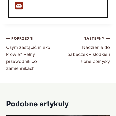
Nawigacja
POPRZEDNI
NASTĘPNY
Czym zastąpić mleko
Nadzienie do
wpisu
krowie? Pełny
babeczek – słodkie i
przewodnik po
słone pomysły
zamiennikach
Podobne artykuły