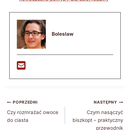
Boleslaw
Nawigacja
POPRZEDNI
NASTĘPNY
Czy rozmrażać owoce
Czym nasączyć
wpisu
do ciasta
biszkopt – praktyczny
przewodnik